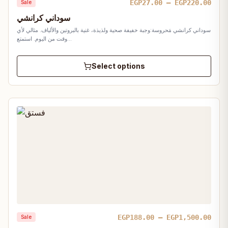
Pric
EGP
27.00
–
EGP
220.00
Sale
rang
سوداني كرانشي
EGP2
سوداني كرانشي مَحروسة:وجبة خفيفة صحية ولذيذة، غنية بالبروتين والألياف. مثالي لأي
thro
وقت من اليوم. استمتع…
EGP2
Select options
Pric
EGP
188.00
–
EGP
1,500.00
Sale
rang