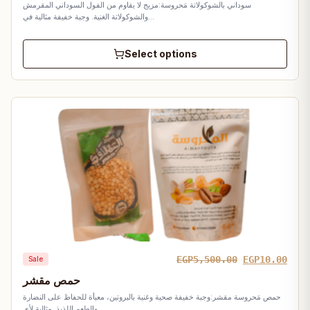
سوداني بالشوكولاتة مَحروسة:مزيج لا يقاوم من الفول السوداني المقرمش
thro
والشوكولاتة الغنية. وجبة خفيفة مثالية في…
EGP4
Select options
Original
Curr
EGP
5,500.00
EGP
10.00
Sale
price
pric
حمص مقشر
was:
is:
حمص مَحروسة مقشر:وجبة خفيفة صحية وغنية بالبروتين، معبأة للحفاظ على النضارة
EGP5,500.00.
EGP1
والطعم اللذيذ. مثالية لأي…