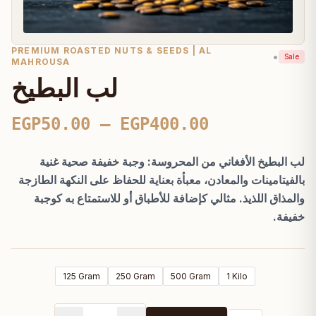
PREMIUM ROASTED NUTS & SEEDS | AL
•
Sale
MAHROUSA
لب البطيخ
Price
EGP
50.00
–
EGP
400.00
range:
لب البطيخ الأفغاني من المحروسة: وجبة خفيفة صحية غنية
EGP50.00
بالفيتامينات والمعادن، معبأة بعناية للحفاظ على النكهة الطازجة
through
والمذاق اللذيذ. مثالي كإضافة للأطباق أو للاستمتاع به كوجبة
EGP400.00
خفيفة.
125 Gram
250 Gram
500 Gram
1 Kilo