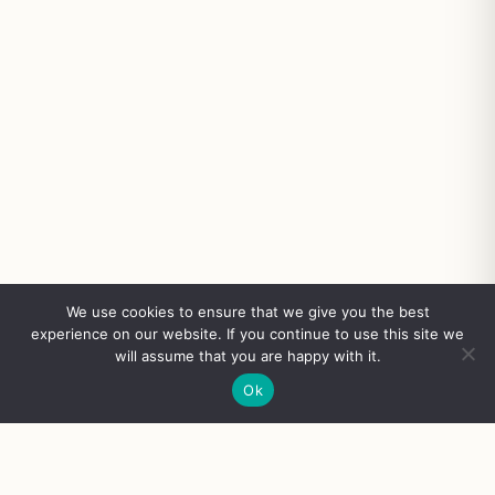
We use cookies to ensure that we give you the best
experience on our website. If you continue to use this site we
will assume that you are happy with it.
Ok
FAST DELIVERY
SECURE PAYMENT
100% QUALITY GUARANTEE