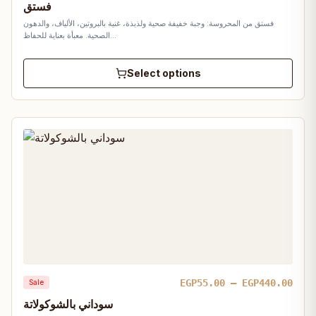
فستق
EGP1
فستق من المحروسة: وجبة خفيفة صحية ولذيذة، غنية بالبروتين، الألياف، والدهون
thro
الصحية. معبأة بعناية للحفاظ…
EGP1
Select options
Pric
EGP
55.00
–
EGP
440.00
Sale
rang
سوداني بالشوكولاتة
EGP5