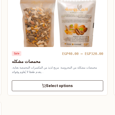
rice
Price
EGP
40.00
–
EGP
320.00
Sale
ange:
range
محمصات مشكله
GP55.00
EGP40
محمصات مشكله من المحروسة: مزيج لذيذ من المكسرات المحمصة بعناية،
hrough
throu
يقدم طعمًا لا يُقاوم وفوائد…
GP440.00
EGP32
Select options