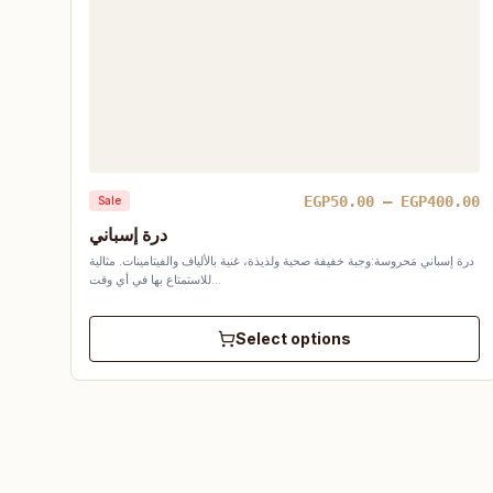
P
EGP
50.00
–
EGP
400.00
Sale
r
درة إسباني
E
درة إسباني مَحروسة:وجبة خفيفة صحية ولذيذة، غنية بالألياف والفيتامينات. مثالية
t
للاستمتاع بها في أي وقت…
E
Select options