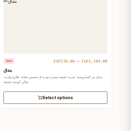
Price
EGP
138.00
–
EGP
1,104.00
Sale
:
range:
بندق
.00
EGP138.00
بندق من المحروسة: تجربة خفيفة مميزة مع بندق محمص بعناية. طازج ولذيذ،
gh
through
مثالي كوجبة خفيفة…
0.00
EGP1,104.0
Select options