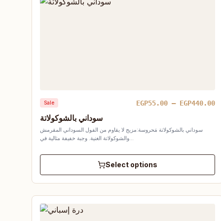
P
EGP
55.00
–
EGP
440.00
Sale
r
سوداني بالشوكولاتة
E
سوداني بالشوكولاتة مَحروسة:مزيج لا يقاوم من الفول السوداني المقرمش
t
والشوكولاتة الغنية. وجبة خفيفة مثالية في…
E
Select options