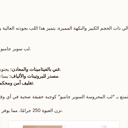
100% لب سوبر جامبو طبيعي محمص بعناية لضمان أفضل نكهة وجودة.
يحتوي على العديد من العناصر الغذائية المفيدة لصحة الجسم.
غني بالفيتامينات والمعادن:
يساعد في تحسين الهضم ويمنح إحساسًا بالشبع لفترة أطول.
مصدر للبروتينات والألياف:
يحافظ على نضارة المنتج ونكهته المميزة لفترة طويلة.
تغليف آمن ومحكم
تزن العبوة 250 جرامًا، مما يوفر كمية مناسبة للاستمتاع بها بمفردك أو مشاركتها مع الآخرين.