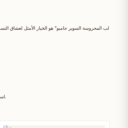
استمتع بـ “لب المحروسة السوبر جامبو” كوجبة خفيفة صحية في أي وقت، فهو مثالي للمناسبات أو للمشاركة مع العائلة والأصدقاء.