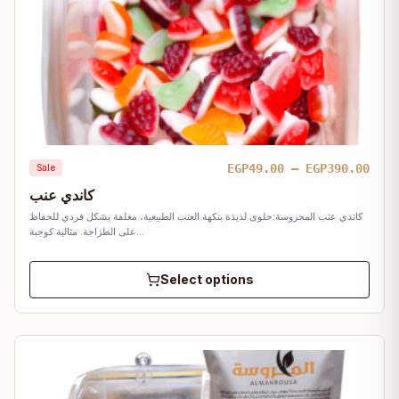
Pric
EGP
49.00
–
EGP
390.00
Sale
rang
كاندي عنب
EGP4
كاندي عنب المحروسة:حلوى لذيذة بنكهة العنب الطبيعية، مغلفة بشكل فردي للحفاظ
thro
على الطزاجة. مثالية كوجبة…
EGP3
Select options