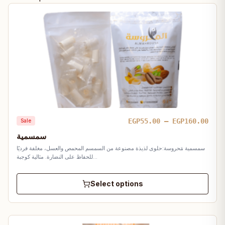
Pric
EGP
55.00
–
EGP
160.00
Sale
rang
سمسمية
EGP5
سمسمية مَحروسة:حلوى لذيذة مصنوعة من السمسم المحمص والعسل، مغلفة فرديًا
thro
للحفاظ على النضارة. مثالية كوجبة…
EGP1
Select options