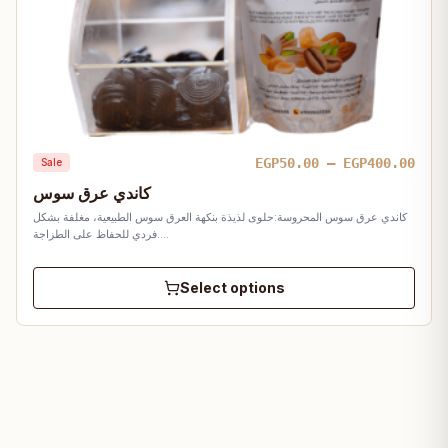
Pric
EGP
50.00
–
EGP
400.00
Sale
rang
كاندي عرق سوس
EGP5
كاندي عرق سوس المحروسة:حلوى لذيذة بنكهة العرق سوس الطبيعية، مغلفة بشكل
thro
فردي للحفاظ على الطزاجة.…
EGP4
Select options