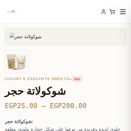
•
LUXURY & EXQUISITE SWEETS
Sale
شوكولاتة حجر
Price
EGP
25.00
–
EGP
200.00
range:
شوكولاتة حجر:
EGP25.00
حلوى لذيذة وفريدة من نوعها على شكل حجارة ملونة، مغلفة