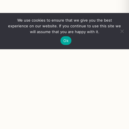
We use cookies to ensure that we give you the best
experience on our website. If you continue to use this site we
will assume that you are happy with it.
Ok
FAST DELIVERY
SECURE PAYMENT
100% QUALITY GUARANTEE
ROAST & CO.
Premium coffee, fresh nuts, sweet candy, and rich spices delivered
right to your door. Experience the finest selection curated just for you.