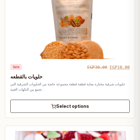
Original
Curr
EGP
30.00
EGP
10.00
Sale
price
pric
حلويات بالقطعه
was:
is:
حلويات شرقية مختارة بعناية قطعة قطعة:مجموعة خاصة من الحلويات الشرقية التي
EGP30.00.
EGP1
تجمع بين النكهات الغنية…
Select options