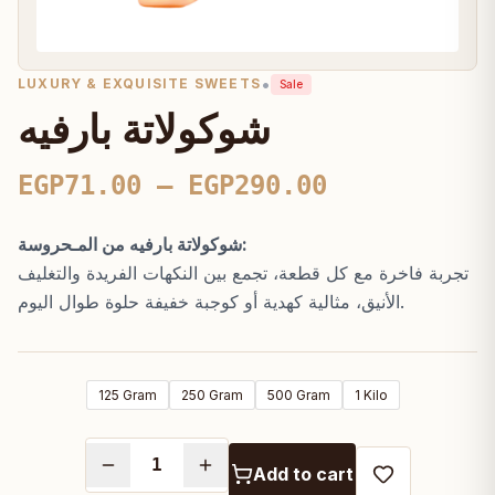
•
LUXURY & EXQUISITE SWEETS
Sale
شوكولاتة بارفيه
Price
EGP
71.00
–
EGP
290.00
range:
شوكولاتة بارفيه من المـحروسة:
EGP71.00
تجربة فاخرة مع كل قطعة، تجمع بين النكهات الفريدة والتغليف
through
الأنيق، مثالية كهدية أو كوجبة خفيفة حلوة طوال اليوم.
EGP290.00
125 Gram
250 Gram
500 Gram
1 Kilo
Add to cart