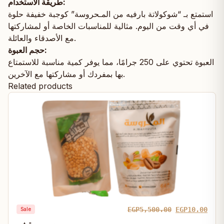
طريقة الاستخدام:
استمتع بـ “شوكولاتة بارفيه من المـحروسة” كوجبة خفيفة حلوة
في أي وقت من اليوم. مثالية للمناسبات الخاصة أو لمشاركتها
مع الأصدقاء والعائلة.
حجم العبوة:
العبوة تحتوي على 250 جرامًا، مما يوفر كمية مناسبة للاستمتاع
بها بمفردك أو مشاركتها مع الآخرين.
Related products
Original
Curr
EGP
5,500.00
EGP
10.00
Sale
price
pric