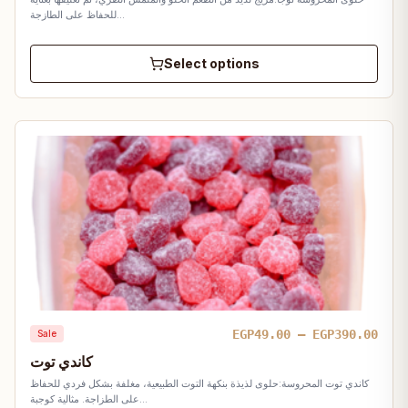
thro
للحفاظ على الطازجة…
EGP1
Select options
Pric
EGP
49.00
–
EGP
390.00
Sale
rang
كاندي توت
EGP4
كاندي توت المحروسة:حلوى لذيذة بنكهة التوت الطبيعية، مغلفة بشكل فردي للحفاظ
thro
على الطزاجة. مثالية كوجبة…
EGP3