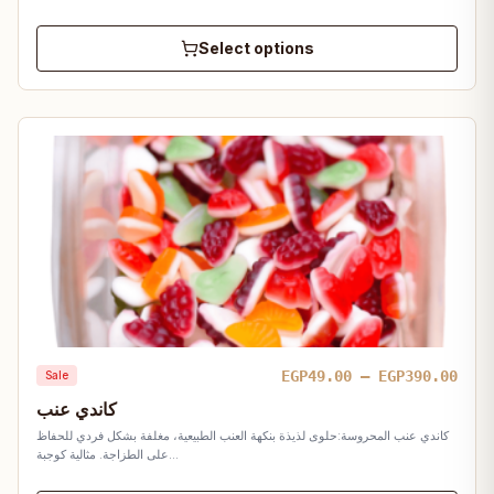
Select options
Pric
EGP
49.00
–
EGP
390.00
Sale
rang
كاندي عنب
EGP4
كاندي عنب المحروسة:حلوى لذيذة بنكهة العنب الطبيعية، مغلفة بشكل فردي للحفاظ
thro
على الطزاجة. مثالية كوجبة…
EGP3