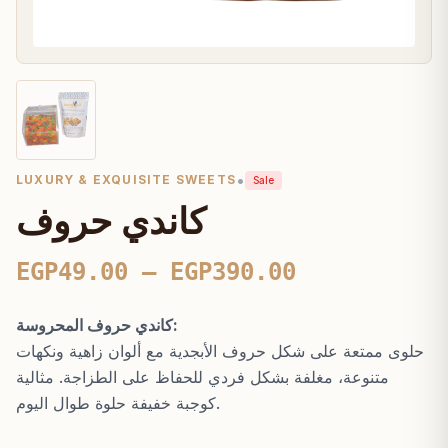
•
LUXURY & EXQUISITE SWEETS
Sale
كاندي حروف
Price
EGP
49.00
–
EGP
390.00
range:
كاندي حروف المحروسة:
EGP49.00
حلوى ممتعة على شكل حروف الأبجدية مع ألوان زاهية ونكهات
through
متنوعة، مغلفة بشكل فردي للحفاظ على الطزاجة. مثالية
EGP390.00
كوجبة خفيفة حلوة طوال اليوم.