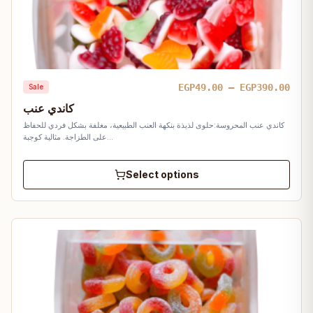
Pric
EGP
49.00
–
EGP
390.00
Sale
rang
كاندي عنب
EGP4
كاندي عنب المحروسة:حلوى لذيذة بنكهة العنب الطبيعية، مغلفة بشكل فردي للحفاظ
thro
على الطزاجة. مثالية كوجبة…
EGP3
Select options