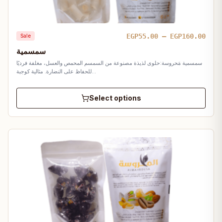
Pric
EGP
55.00
–
EGP
160.00
Sale
rang
سمسمية
EGP5
سمسمية مَحروسة:حلوى لذيذة مصنوعة من السمسم المحمص والعسل، مغلفة فرديًا
thro
للحفاظ على النضارة. مثالية كوجبة…
EGP1
Select options