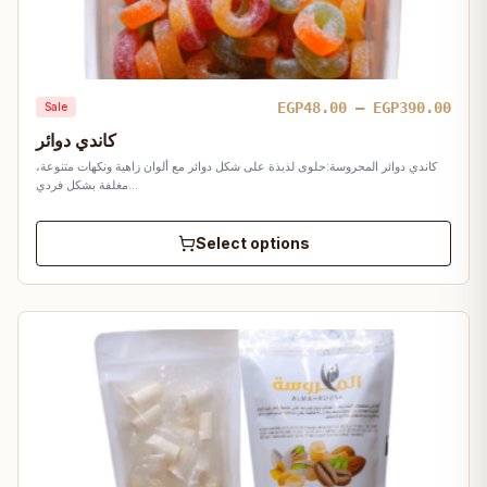
Pric
EGP
48.00
–
EGP
390.00
Sale
rang
كاندي دوائر
EGP4
كاندي دوائر المحروسة:حلوى لذيذة على شكل دوائر مع ألوان زاهية ونكهات متنوعة،
thro
مغلفة بشكل فردي…
EGP3
Select options