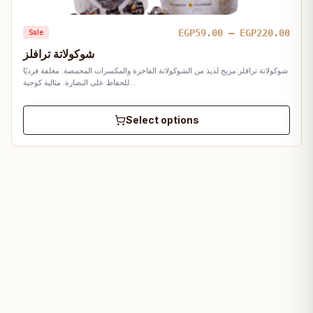
Pric
EGP
59.00
–
EGP
220.00
Sale
rang
شوكولاتة ترافلز
EGP5
شوكولاتة ترافلز:مزيج لذيذ من الشوكولاتة الفاخرة والمكسرات المحمصة. مغلفة فرديًا
thro
للحفاظ على النضارة. مثالية كوجبة…
EGP2
Select options